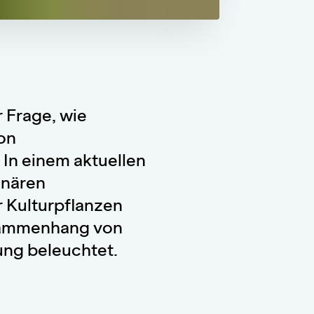
 Frage, wie
on
In einem aktuellen
inären
r Kulturpflanzen
usammenhang von
ung beleuchtet.