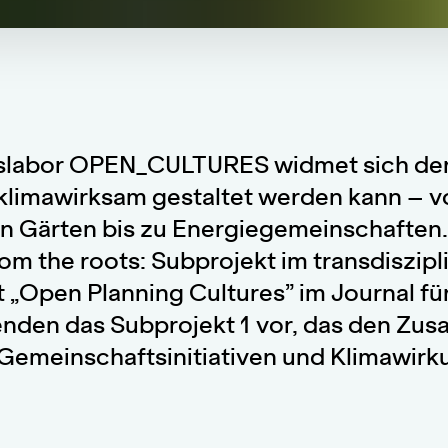
slabor OPEN_CULTURES widmet sich der
klimawirksam gestaltet werden kann – v
n Gärten bis zu Energiegemeinschaften. 
rom the roots: Subprojekt im transdiszipl
„Open Planning Cultures” im Journal fü
henden das Subprojekt 1 vor, das den Z
 Gemeinschaftsinitiativen und Klimawirk