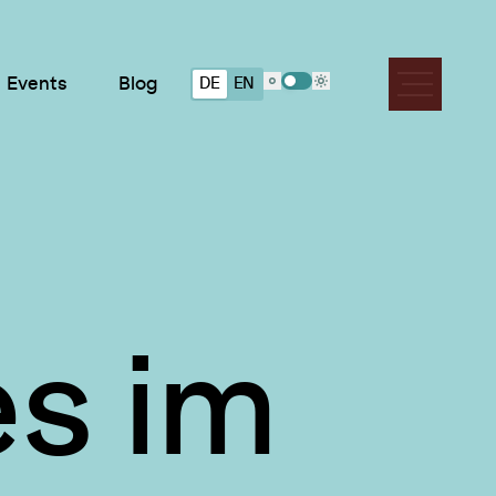
Events
Blog
DE
EN
Farbschema wechseln
label-m
s im