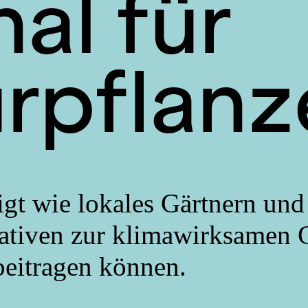
al für
urpflan
igt wie lokales Gärtnern und
iativen zur klimawirksamen 
beitragen können.