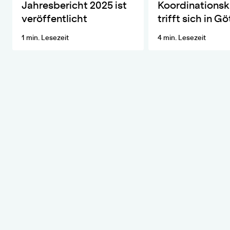
Die wichtigsten Entwicklungen und Aktivitäten des ZKfN im Ja
DIVERSA lädt das Net
Jahresbericht 2025 ist
Koordinationsk
veröffentlicht
trifft sich in G
1 min. Lesezeit
4 min. Lesezeit