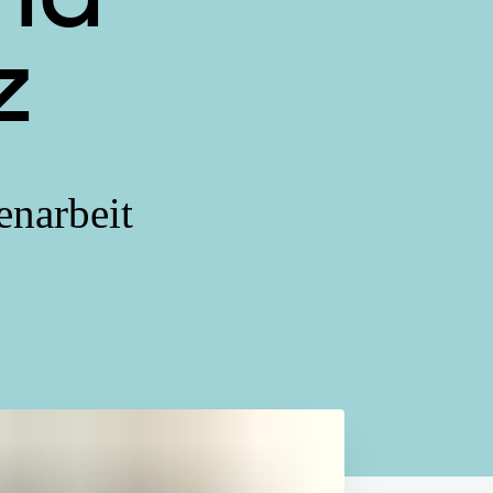
z
enarbeit