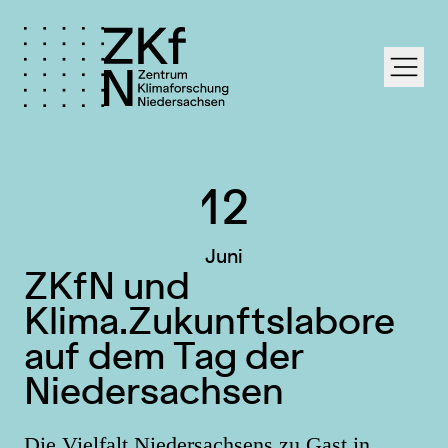
labe
.
12
Juni
ZKfN und
Klima.Zukunftslabore
auf dem Tag der
Niedersachsen
Die Vielfalt Niedersachsens zu Gast in