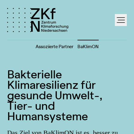
labe
Assoziierte Partner
BaKlimON
Bakterielle
Klimaresilienz für
gesunde Umwelt-,
Tier- und
Humansysteme
Das Ziel von BaKlimON ist es, besser zu