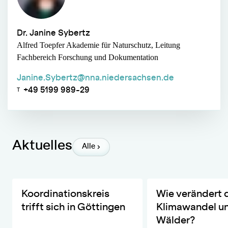
Dr. Janine Sybertz
Alfred Toepfer Akademie für Naturschutz, Leitung
Fachbereich Forschung und Dokumentation
Janine.Sybertz@nna.niedersachsen.de
+49 5199 989-29
T
Aktuelles
Alle
DIVERSA lädt das Netzwerk zur Exkursion in den Wald ein
Interaktive Stationen 
Koordinationskreis
Wie verändert 
trifft sich in Göttingen
Klimawandel u
Wälder?