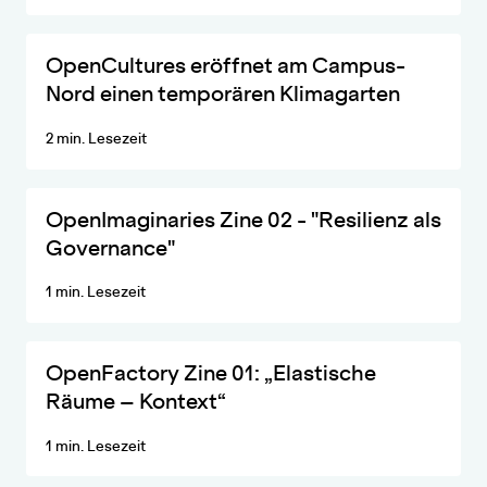
Schilfgarten wird Treff und Veranstaltungsort
OpenCultures eröffnet am Campus-
Nord einen temporären Klimagarten
2 min. Lesezeit
Ein Arbeitsstand aus dem Klima.Zukunftslabor OpenCultures zu
OpenImaginaries Zine 02 - "Resilienz als
Governance"
1 min. Lesezeit
Ein Arbeitsstand aus dem Klima.Zukunftslabor OpenCultures zu E
OpenFactory Zine 01: „Elastische
Räume – Kontext“
1 min. Lesezeit