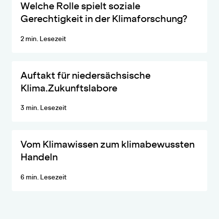
Birgit Klötzer, wissenschaftliche Mitarbeiterin an der TU Bra
Welche Rolle spielt soziale
Gerechtigkeit in der Klimaforschung?
2 min. Lesezeit
Wissenschaft, Wirtschaft, Politik, Praxis und Stiftungen treffen 
Auftakt für niedersächsische
Klima.Zukunftslabore
3 min. Lesezeit
OpenCultures-Sprecherin Prof. Tatjana Schneider im Interview
Vom Klimawissen zum klima­­bewussten
Handeln
6 min. Lesezeit