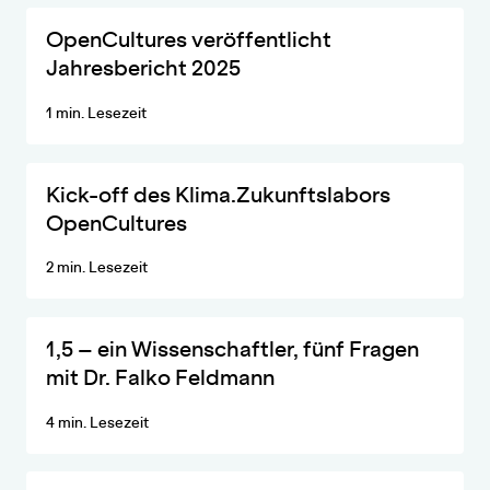
Der Jahresbericht 2025 von OpenCultures zeigt, wie inter- und t
OpenCultures veröffentlicht
Jahresbericht 2025
1 min. Lesezeit
22 Forscher*innen der TU Braunschweig, des Julius Kühn-Insti
Kick-off des Klima.Zukunftslabors
OpenCultures
2 min. Lesezeit
Biologe, Mitglied des Gartennetzwerks Braunschweigs und dami
1,5 – ein Wissenschaftler, fünf Fragen
mit Dr. Falko Feldmann
4 min. Lesezeit