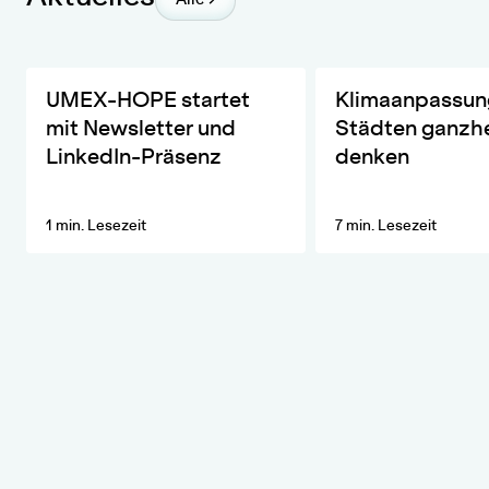
Einblicke in Forschung, Prozesse und Zusammenarbeit
UMEX-HOPE-Sprecher 
UMEX-HOPE startet
Klimaanpassung
mit Newsletter und
Städten ganzhe
LinkedIn-Präsenz
denken
1 min. Lesezeit
7 min. Lesezeit