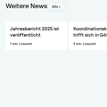
Weitere News
Alle
Die wichtigsten Entwicklungen und Aktivitäten des ZKfN im Ja
DIVERSA lädt das Net
Jahresbericht 2025 ist
Koordinationsk
veröffentlicht
trifft sich in G
1 min. Lesezeit
4 min. Lesezeit